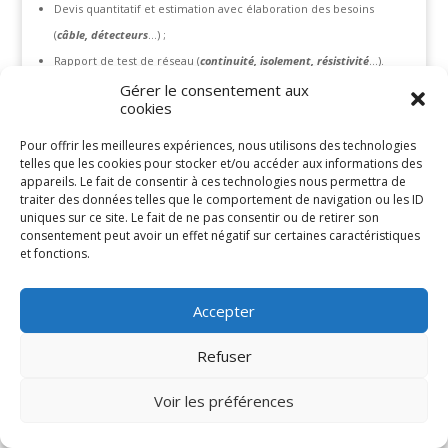
Devis quantitatif et estimation avec élaboration des besoins
(
câble, détecteurs
…) ;
Rapport de test de réseau (
continuité, isolement, résistivité
…).
Gérer le consentement aux
cookies
Pour offrir les meilleures expériences, nous utilisons des technologies
telles que les cookies pour stocker et/ou accéder aux informations des
Articles récents
appareils. Le fait de consentir à ces technologies nous permettra de
traiter des données telles que le comportement de navigation ou les ID
Mot du Directeur Général
uniques sur ce site. Le fait de ne pas consentir ou de retirer son
consentement peut avoir un effet négatif sur certaines caractéristiques
Commentaires récents
et fonctions.
Accepter
Refuser
©2022 Tous droits réservés | Synergie ingénierie. Propulsé par
Azimut Communication
Voir les préférences