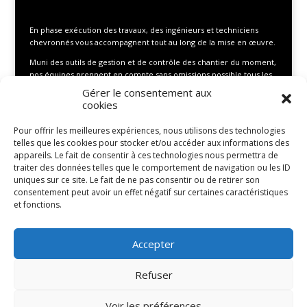
En phase exécution des travaux, des ingénieurs et techniciens
chevronnés vous accompagnent tout au long de la mise en œuvre.
Muni des outils de gestion et de contrôle des chantier du moment,
nos équipes prennent en compte sans omissions possible tous les
points de contrôle allant des plus important jusqu’au élément
Gérer le consentement aux
ressortant même facultatif pour le contrôle.
cookies
Pour offrir les meilleures expériences, nous utilisons des technologies
telles que les cookies pour stocker et/ou accéder aux informations des
appareils. Le fait de consentir à ces technologies nous permettra de
traiter des données telles que le comportement de navigation ou les ID
uniques sur ce site. Le fait de ne pas consentir ou de retirer son
consentement peut avoir un effet négatif sur certaines caractéristiques
et fonctions.
Accepter
Refuser
Voir les préférences