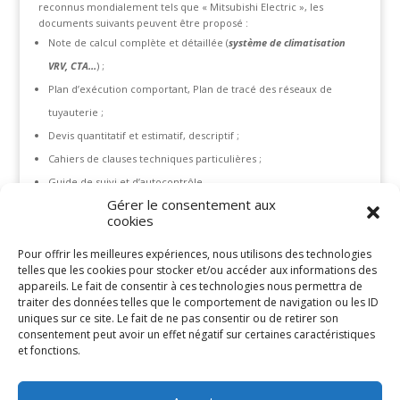
reconnus mondialement tels que « Mitsubishi Electric », les
documents suivants peuvent être proposé :
Note de calcul complète et détaillée (
système de climatisation
VRV, CTA…
) ;
Plan d’exécution comportant, Plan de tracé des réseaux de
tuyauterie ;
Devis quantitatif et estimatif, descriptif ;
Cahiers de clauses techniques particulières ;
Guide de suivi et d’autocontrôle.
Gérer le consentement aux
Devis quantitatif et estimatif, descriptif.
cookies
Pour offrir les meilleures expériences, nous utilisons des technologies
telles que les cookies pour stocker et/ou accéder aux informations des
appareils. Le fait de consentir à ces technologies nous permettra de
traiter des données telles que le comportement de navigation ou les ID
Articles récents
uniques sur ce site. Le fait de ne pas consentir ou de retirer son
Mot du Directeur Général
consentement peut avoir un effet négatif sur certaines caractéristiques
et fonctions.
Commentaires récents